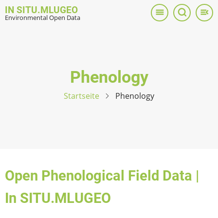
Direkt
IN SITU.MLUGEO
zum
Environmental Open Data
Inhalt
Phenology
Startseite
Phenology
Open Phenological Field Data |
In SITU.MLUGEO