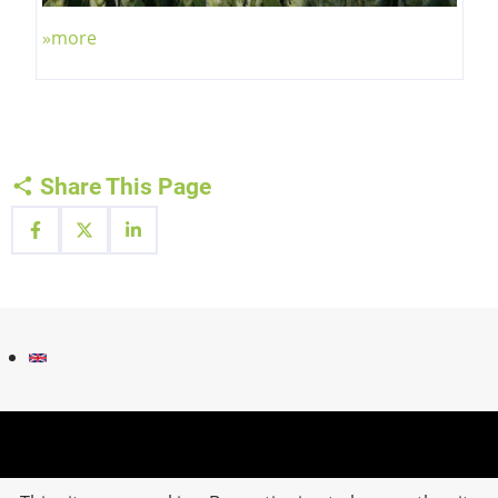
»more
Share This Page
Fußzeilenmenü
Kontakt
Impressum