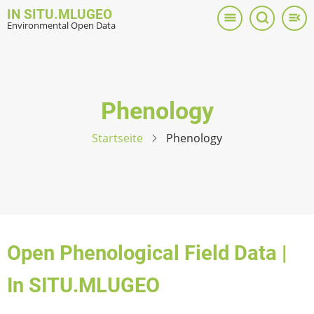
Direkt
IN SITU.MLUGEO
zum
Environmental Open Data
Inhalt
Phenology
Startseite
Phenology
Open Phenological Field Data |
In SITU.MLUGEO