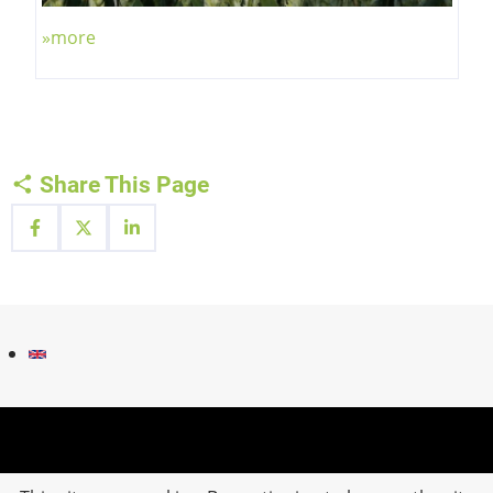
»more
Share This Page
Fußzeilenmenü
Kontakt
Impressum