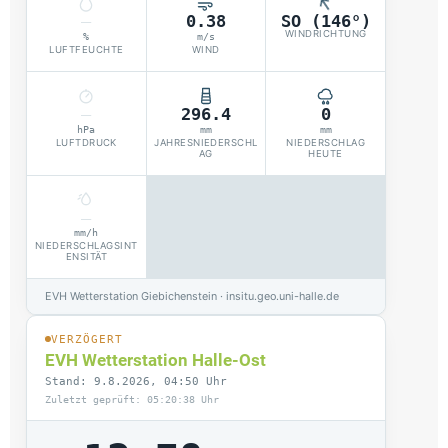
–
0.38
SO (146°)
WINDRICHTUNG
%
m/s
LUFTFEUCHTE
WIND
–
296.4
0
hPa
mm
mm
LUFTDRUCK
JAHRESNIEDERSCHL
NIEDERSCHLAG
AG
HEUTE
–
mm/h
NIEDERSCHLAGSINT
ENSITÄT
EVH Wetterstation Giebichenstein · insitu.geo.uni-halle.de
VERZÖGERT
EVH Wetterstation Halle-Ost
Stand: 9.8.2026, 04:50 Uhr
Zuletzt geprüft: 05:20:38 Uhr