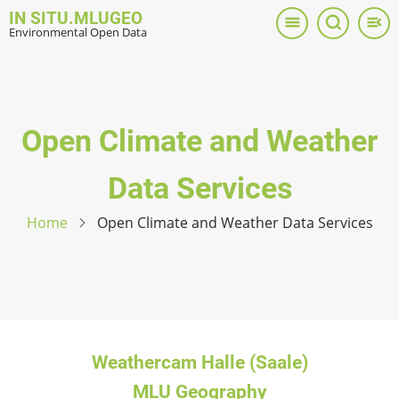
Skip
IN SITU.MLUGEO
to
Environmental Open Data
main
content
Open Climate and Weather
Data Services
Home
Open Climate and Weather Data Services
Weathercam Halle (Saale)
MLU Geography