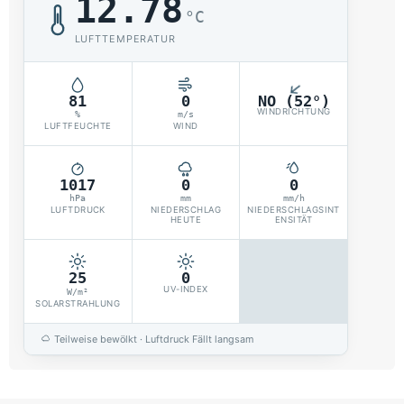
12.78
°C
LUFTTEMPERATUR
81
0
NO (52°)
WINDRICHTUNG
%
m/s
LUFTFEUCHTE
WIND
1017
0
0
hPa
mm
mm/h
LUFTDRUCK
NIEDERSCHLAG
NIEDERSCHLAGSINT
HEUTE
ENSITÄT
25
0
UV-INDEX
W/m²
SOLARSTRAHLUNG
Teilweise bewölkt · Luftdruck Fällt langsam