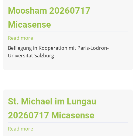
Moosham 20260717
Micasense
Read more
about
Moosham
Befliegung in Kooperation mit Paris-Lodron-
20260717
Universität Salzburg
Micasense
St. Michael im Lungau
20260717 Micasense
Read more
about