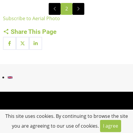
Pagination
2
Previous
Next
Subscribe to Aerial Photo
page
page
Share This Page
Fußzeilenmenü
Contact
Impressum
This site uses cookies. By continuing to browse the site
you are agreeing to our use of cookies.
I agree
© 2026 IN SITU.MLUGEO, All rights reserved.