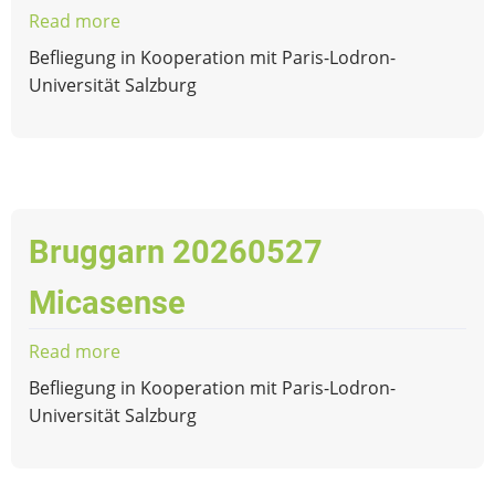
Read more
about
Weißpriach
Befliegung in Kooperation mit Paris-Lodron-
20260527
Universität Salzburg
Micasense
Bruggarn 20260527
Micasense
Read more
about
Bruggarn
Befliegung in Kooperation mit Paris-Lodron-
20260527
Universität Salzburg
Micasense