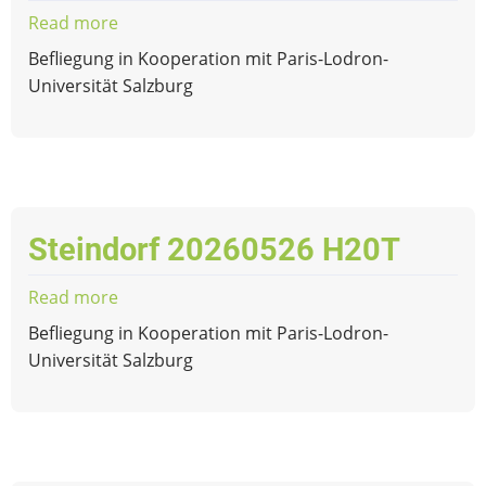
Read more
about
Steindorf
Befliegung in Kooperation mit Paris-Lodron-
20260526
Universität Salzburg
Micasense
Steindorf 20260526 H20T
Read more
about
Steindorf
Befliegung in Kooperation mit Paris-Lodron-
20260526
Universität Salzburg
H20T