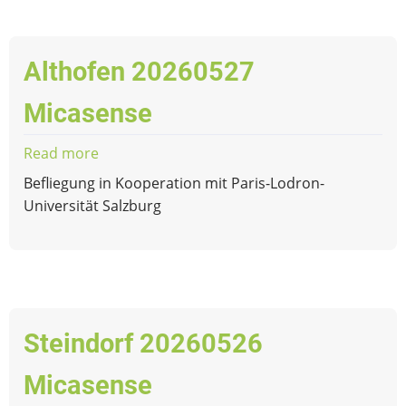
Althofen 20260527
Micasense
Read more
about
Althofen
Befliegung in Kooperation mit Paris-Lodron-
20260527
Universität Salzburg
Micasense
Steindorf 20260526
Micasense