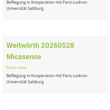
St.
Befliegung in Kooperation mit Paris-Lodron-
Michael
Universität Salzburg
im
Lungau
20260717
Micasense
Weitwörth 20260528
Micasense
Read more
about
Weitwörth
Befliegung in Kooperation mit Paris-Lodron-
20260528
Universität Salzburg
Micasense