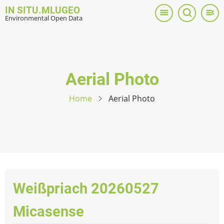
Skip
IN SITU.MLUGEO
to
Environmental Open Data
main
content
Aerial Photo
Home
Aerial Photo
Weißpriach 20260527
Micasense