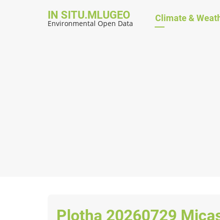
Skip
IN SITU.MLUGEO
Hauptnavig
Climate & Weat
to
Environmental Open Data
main
content
Plotha 20260729 Mica