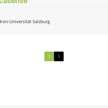
casense
dron-Universität Salzburg
1
Next
page