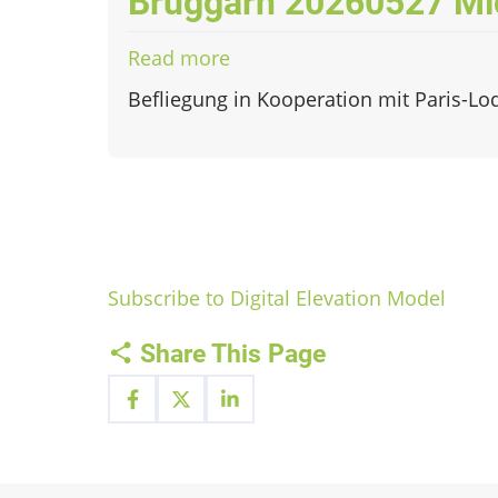
Bruggarn 20260527 Mi
Read more
about
Bruggarn
Befliegung in Kooperation mit Paris-Lo
20260527
Micasense
Pagination
Subscribe to Digital Elevation Model
Share This Page