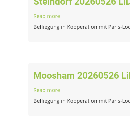
Steindorf 20260526 L
Read more
about
Steindorf
Befliegung in Kooperation mit Paris-Lo
20260526
LiDAR
Moosham 20260526 L
Read more
about
Moosham
Befliegung in Kooperation mit Paris-Lo
20260526
LiDAR