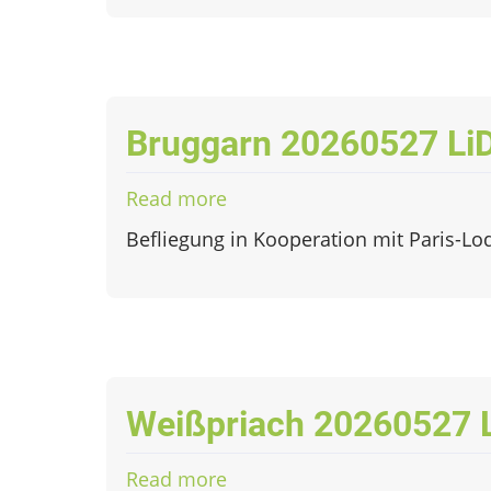
LiDAR
Bruggarn 20260527 Li
Read more
about
Bruggarn
Befliegung in Kooperation mit Paris-Lo
20260527
LiDAR
Weißpriach 20260527 
Read more
about