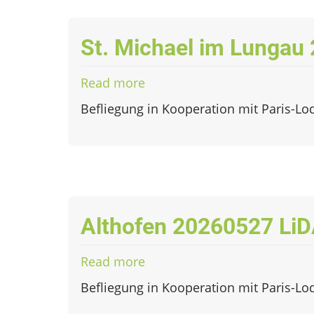
St. Michael im Lungau
Read more
about
St.
Befliegung in Kooperation mit Paris-Lo
Michael
im
Lungau
20260526
LiDAR
Althofen 20260527 Li
Read more
about
Althofen
Befliegung in Kooperation mit Paris-Lo
20260527