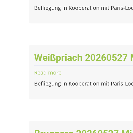
Weißpriach
Befliegung in Kooperation mit Paris-Lo
20260527
LiDAR
Weißpriach 20260527 
Read more
about
Weißpriach
Befliegung in Kooperation mit Paris-Lo
20260527
Micasense