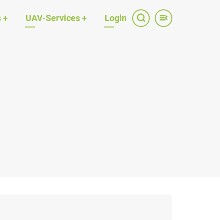
s
+
UAV-Services
+
Login