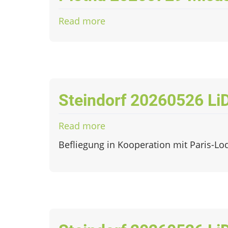
Read more
about
Plotha
20260729
Micasense
Steindorf 20260526 L
Read more
about
Steindorf
Befliegung in Kooperation mit Paris-Lo
20260526
LiDAR