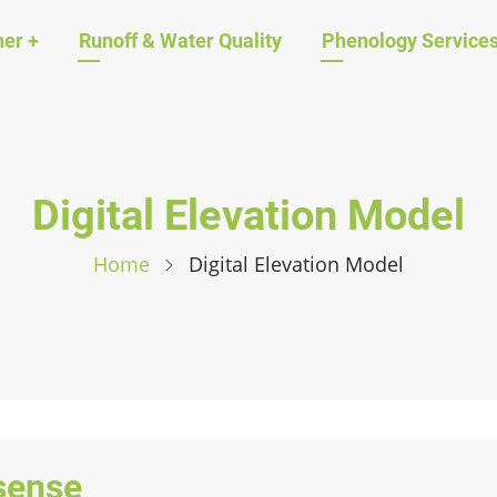
ation
her
+
Runoff & Water Quality
Phenology Service
Digital Elevation Model
Home
Digital Elevation Model
sense