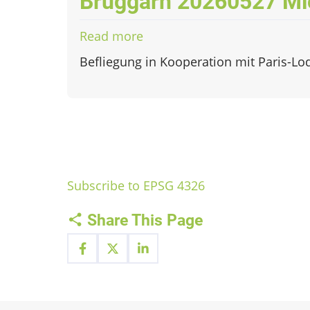
Bruggarn 20260527 Mi
Read more
about
Bruggarn
Befliegung in Kooperation mit Paris-Lo
20260527
Micasense
Pagination
Subscribe to EPSG 4326
Share This Page