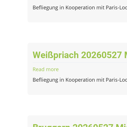
Weißpriach
Befliegung in Kooperation mit Paris-Lo
20260527
LiDAR
Weißpriach 20260527 
Read more
about
Weißpriach
Befliegung in Kooperation mit Paris-Lo
20260527
Micasense