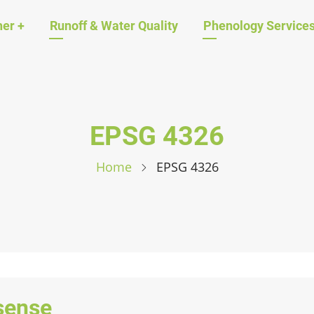
ation
her
+
Runoff & Water Quality
Phenology Service
EPSG 4326
Home
EPSG 4326
sense