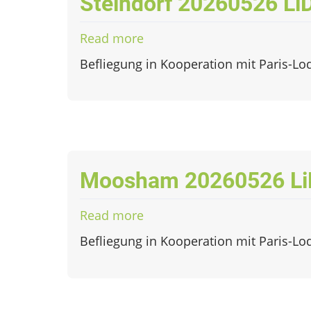
Steindorf 20260526 L
Read more
about
Steindorf
Befliegung in Kooperation mit Paris-Lo
20260526
LiDAR
Moosham 20260526 L
Read more
about
Moosham
Befliegung in Kooperation mit Paris-Lo
20260526
LiDAR