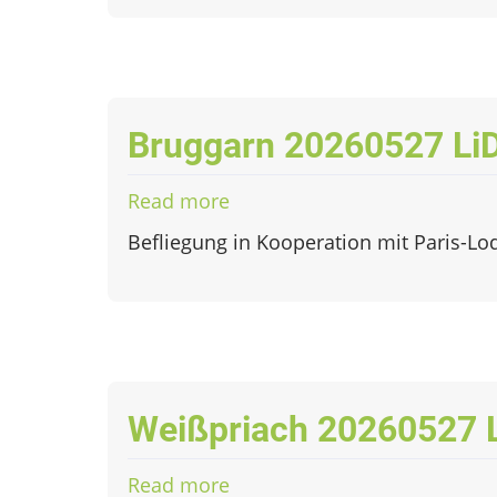
LiDAR
Bruggarn 20260527 Li
Read more
about
Bruggarn
Befliegung in Kooperation mit Paris-Lo
20260527
LiDAR
Weißpriach 20260527 
Read more
about