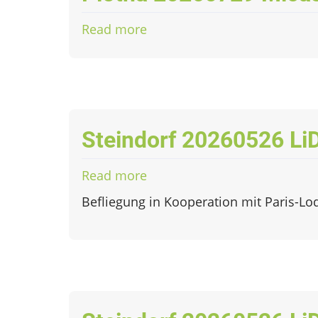
Read more
about
Plotha
20260729
Micasense
Steindorf 20260526 L
Read more
about
Steindorf
Befliegung in Kooperation mit Paris-Lo
20260526
LiDAR