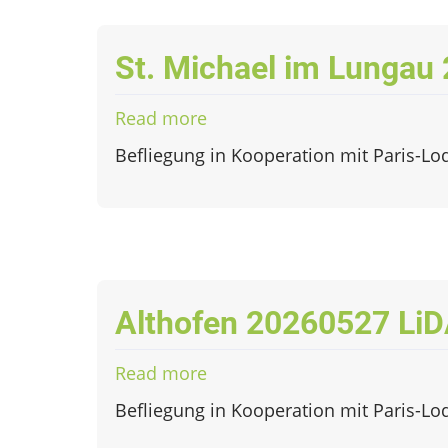
St. Michael im Lungau
Read more
about
St.
Befliegung in Kooperation mit Paris-Lo
Michael
im
Lungau
20260526
LiDAR
Althofen 20260527 Li
Read more
about
Althofen
Befliegung in Kooperation mit Paris-Lo
20260527