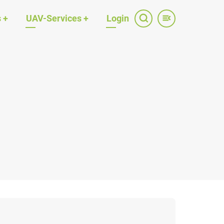
s
+
UAV-Services
+
Login