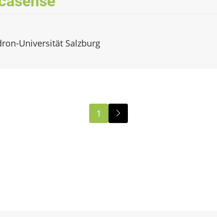
casense
dron-Universität Salzburg
1
Next
page