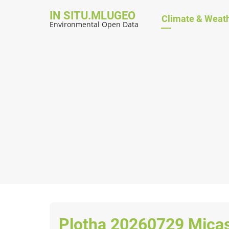
Skip
IN SITU.MLUGEO
Hauptnavig
Climate & Weat
to
Environmental Open Data
main
content
Plotha 20260729 Mica